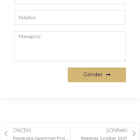
Gönder
ÖNCEKI
SONRAKI
Reşitpaşa Apartman Projesi
Beşiktaş Çırağan 2021