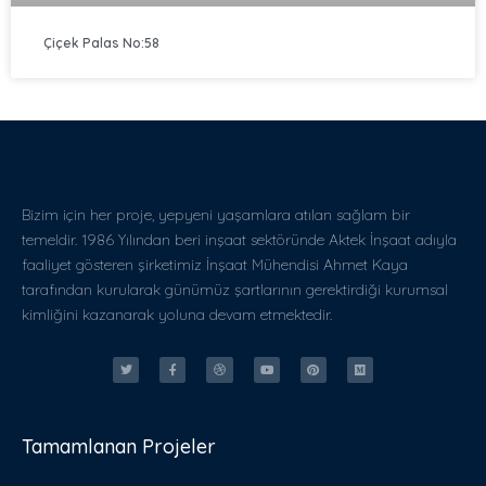
Çiçek Palas No:58
Bizim için her proje, yepyeni yaşamlara atılan sağlam bir
temeldir. 1986 Yılından beri inşaat sektöründe Aktek İnşaat adıyla
faaliyet gösteren şirketimiz İnşaat Mühendisi Ahmet Kaya
tarafından kurularak günümüz şartlarının gerektirdiği kurumsal
kimliğini kazanarak yoluna devam etmektedir.
Tamamlanan Projeler