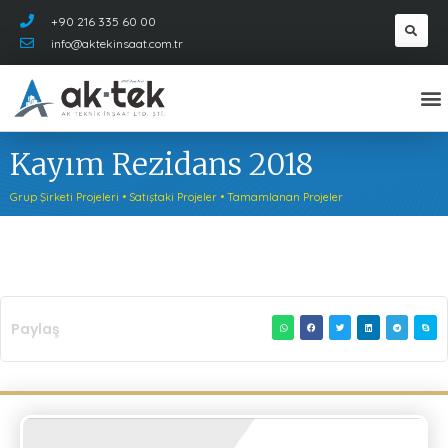
+90 216 335 60 00
info@aktekinsaat.com.tr
Kayım Rezidans 2018
Grup Şirketi Projeleri
•
Satıştaki Projeler
•
Tamamlanan Projeler
Paylaş