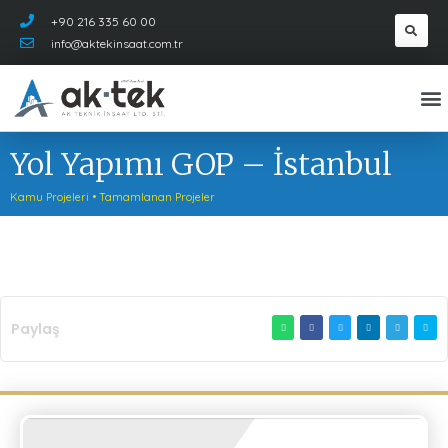
+90 216 335 60 00
info@aktekinsaat.com.tr
Yol Yapımı GOP – İstanbul
Kamu Projeleri
•
Tamamlanan Projeler
Paylaş