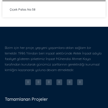
Çiçek Palas No:58
Bizim için her proje, yepyeni yaşamlara atılan sağlam bir
temeldir. 1986 Yılından beri inşaat sektöründe Aktek İnşaat adıyla
faaliyet gösteren şirketimiz İnşaat Mühendisi Ahmet Kaya
tarafından kurularak günümüz şartlarının gerektirdiği kurumsal
kimliğini kazanarak yoluna devam etmektedir.
Tamamlanan Projeler